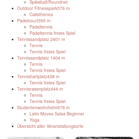
Spikeball/Roundnet
Outdoor Fitnesspark
376 m
Calisthenics
Padelcourt
395 m
Padeltennis
Padeltennis freies Spiel
Tennissandplatz 2
401 m
Tennis
Tennis freies Spiel
Tennissandplatz 1
404 m
Tennis
Tennis freies Spiel
Tennishartplatz
438 m
Tennis freies Spiel
Tennisrasenplatz
444 m
Tennis
Tennis freies Spiel
Studentenwohnheim
678 m
Latin Moves Salsa Beginner
Yoga
Übersicht aller Veranstaltungsorte