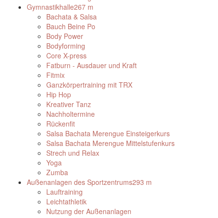
Gymnastikhalle
267 m
Bachata & Salsa
Bauch Beine Po
Body Power
Bodyforming
Core X-press
Fatburn - Ausdauer und Kraft
Fitmix
Ganzkörpertraining mit TRX
Hip Hop
Kreativer Tanz
Nachholtermine
Rückenfit
Salsa Bachata Merengue Einsteigerkurs
Salsa Bachata Merengue Mittelstufenkurs
Strech und Relax
Yoga
Zumba
Außenanlagen des Sportzentrums
293 m
Lauftraining
Leichtathletik
Nutzung der Außenanlagen