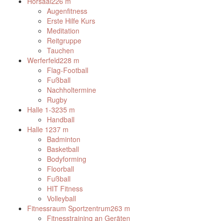
Hörsaal
226 m
Augenfitness
Erste Hilfe Kurs
Meditation
Reitgruppe
Tauchen
Werferfeld
228 m
Flag-Football
Fußball
Nachholtermine
Rugby
Halle 1-3
235 m
Handball
Halle 1
237 m
Badminton
Basketball
Bodyforming
Floorball
Fußball
HIT Fitness
Volleyball
Fitnessraum Sportzentrum
263 m
Fitnesstraining an Geräten