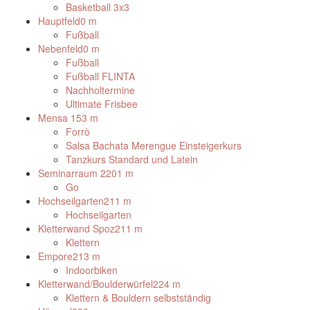
Basketball 3x3
Hauptfeld
0 m
Fußball
Nebenfeld
0 m
Fußball
Fußball FLINTA
Nachholtermine
Ultimate Frisbee
Mensa
153 m
Forrò
Salsa Bachata Merengue Einsteigerkurs
Tanzkurs Standard und Latein
Seminarraum 2
201 m
Go
Hochseilgarten
211 m
Hochseilgarten
Kletterwand Spoz
211 m
Klettern
Empore
213 m
Indoorbiken
Kletterwand/Boulderwürfel
224 m
Klettern & Bouldern selbstständig