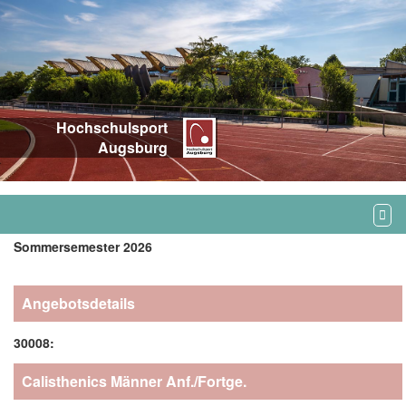
Hochschulsport
Augsburg
Sommersemester 2026
Angebotsdetails
30008:
Calisthenics Männer Anf./Fortge.